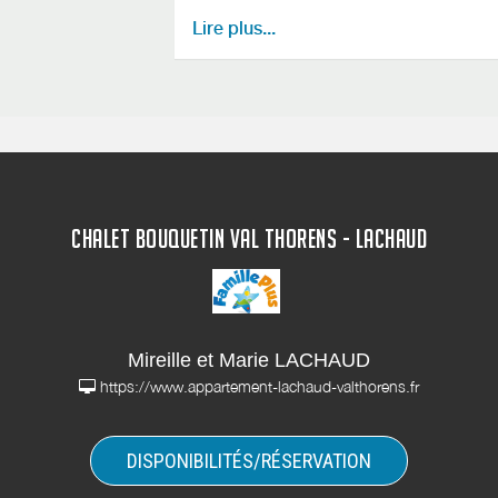
Lire plus...
These measures must be in force the day 
your place of residence, you will be re
CHALET BOUQUETIN VAL THORENS - LACHAUD
Mireille et Marie LACHAUD
https://www.appartement-lachaud-valthorens.fr
DISPONIBILITÉS/RÉSERVATION