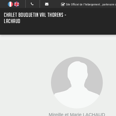
Site Officiel de l'hébergement
, partenaire
CHALET BOUQUETIN VAL THORENS -
LACHAUD
Mireille et Marie LACHAUD