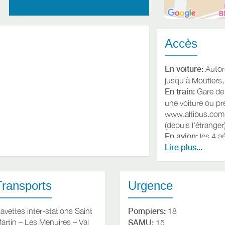
Accès
En voiture:
Autor
jusqu'à Moutiers
En train:
Gare de
une voiture ou pr
www.altibus.com
(depuis l’étranger
En avion:
les 4 a
Lire plus...
(100km)
www.cha
www.gva.ch
, Gr
Lyon (183km)
ww
Transports
Urgence
avettes inter-stations Saint
Pompiers:
18
artin – Les Menuires – Val
SAMU:
15