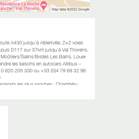
oute A430 jusqu'à Albertville, 2×2 voies
, puis D117 sur 37km jusqu'à Val Thorens.
 Moûtiers/Salins/Brides Les Bains. Louer
endre les liaisons en autocars Altibus –
 0 820 205 330 ou +33 (0)4 79 68 32 96
)
éroports les plus proches : Chambéry
mbery.airport.com
, Genève (143km)
enoble (180km)
www.grenoble-airport.com
,
w.lyonaeroports.com