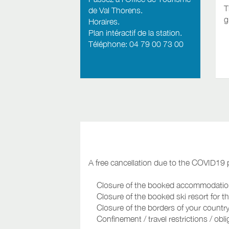
T
de Val Thorens.
g
Horaires
.
Plan intéractif de la station
.
Téléphone: 04 79 00 73 00
A free cancellation due to the COVID19 p
Closure of the booked accommodation fo
Closure of the booked ski resort for the
Closure of the borders of your country o
Confinement / travel restrictions / obli