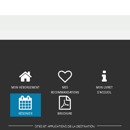
before your arrival. In case of regulatory measures taken during yo
imbursed for any unused nights and unused ski pass days.
MON HÉBERGEMENT
MES
MON LIVRET
RECOMMANDATIONS
D'ACCUEIL
RÉSERVER
BROCHURE
SITES ET APPLICATIONS DE LA DESTINATION: